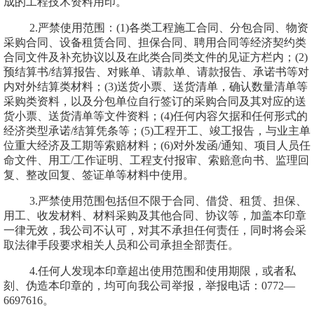
成的工程技术资料用印。
2
.
严禁使用范围：
(1)
各类工程施工合同、分包合同、物资
采购合同、设备租赁合同、担保合同、聘用合同等经济契约类
合同文件及补充协议以及在此类合同类文件的见证方栏内；
(2)
预结算书
/
结算报告、对账单、请款单、请款报告、承诺书等对
内对外结算类材料；
(3)
送货小票、送货清单，确认数量清单等
采购类资料，以及分包单位自行签订的采购合同及其对应的送
货小票、送货清单等文件资料；
(4)
任何内容欠据和任何形式的
经济类型承诺
/
结算凭条等
；
(5)
工程开工、竣工报告，与业主单
位重大经济及工期等索赔材料；
(6)
对外发函
/
通知、项目人员任
命文件、用工
/
工作证明、工程支付报审、索赔意向书、监理回
复、整改回复、签证单等材料中使用。
3
.
严禁使用范围包括但不限于合同、借贷、租赁、担保、
用工、收发材料、材料采购及其他合同、协议等，加盖本印章
一律无效，我公司不认可，对其不承担任何责任，同时将会采
取法律手段要求相关人员和公司承担全部责任。
4
.
任何人发现本印章超出使用范围和使用期限，或者私
刻、伪造本印章的，均可向我公司举报，举报电话：
0772
—
6697616
。