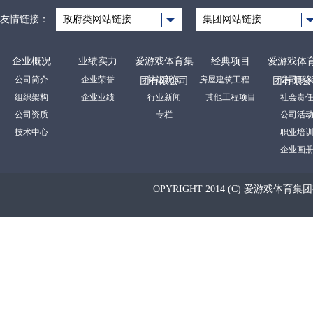
友情链接：
政府类网站链接
集团网站链接
企业概况
业绩实力
爱游戏体育集
经典项目
爱游戏体
公司简介
企业荣誉
裕达新闻
房屋建筑工程项目
公司形
团有限公司
团有限公
组织架构
企业业绩
行业新闻
其他工程项目
社会责
公司资质
专栏
公司活
技术中心
职业培
企业画
OPYRIGHT 2014 (C) 爱游戏体育集