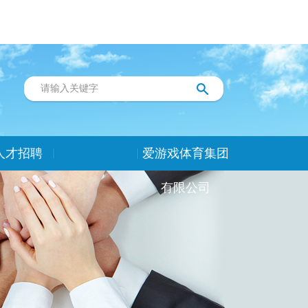
人才招聘
爱游戏体育集团
有限公司