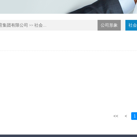
育集团有限公司
社会责任
公司形象
社会
>>
<<
<
1