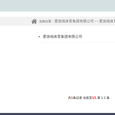
爱游戏体育集团有限公司
爱游戏体
当前位置：
>>
爱游戏体育集团有限公司
共
1
条记录 当前页
1/1
第 1-1 条