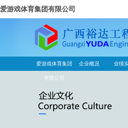
爱游戏体育集团有限公司
爱游戏体育集团
企业概况
业绩
有限公司