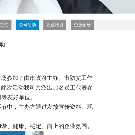
责任
公司活动
职业培训
企业画册
动
广场参加了由市政府主办、市防艾工作
。此次活动我司共派出
10
名员工代表参
司等友好单位。
环节中，主办方通过发放宣传资料、现
和谐、健康、稳定、向上的企业氛围。