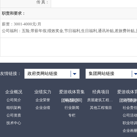
传 真：
职责和要求：
薪资：3001-4000元/月
公司福利：五险,带薪年假,绩效奖金,节日福利,生日福利,通讯补贴,差旅费补贴
友情链接：
政府类网站链接
集团网站链接
企业概况
业绩实力
爱游戏体育集
经典项目
爱游戏体
公司简介
企业荣誉
裕达新闻
房屋建筑工程项目
公司形
团有限公司
团有限公
组织架构
企业业绩
行业新闻
其他工程项目
社会责
公司资质
专栏
公司活
技术中心
职业培
企业画