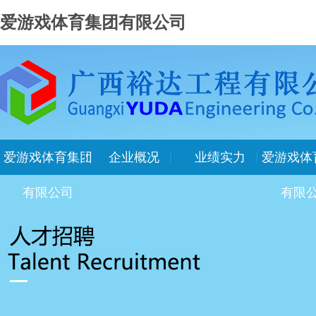
爱游戏体育集团有限公司
爱游戏体育集团
企业概况
业绩实力
爱游戏体
有限公司
有限