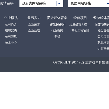
友情链接：
政府类网站链接
集团网站链接
企业概况
业绩实力
爱游戏体育集
经典项目
爱游戏体
公司简介
企业荣誉
裕达新闻
房屋建筑工程项目
公司形
团有限公司
团有限公
组织架构
企业业绩
行业新闻
其他工程项目
社会责
公司资质
专栏
公司活
技术中心
职业培
企业画
OPYRIGHT 2014 (C) 爱游戏体育集