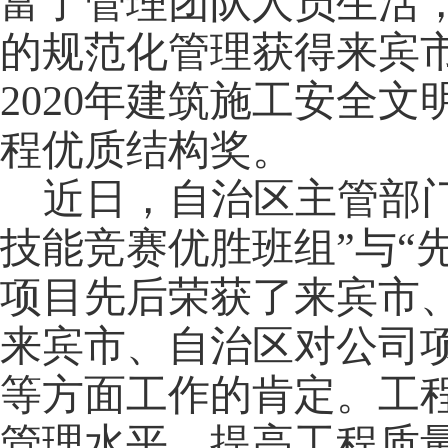
富了管理团队人员生活
的规范化管理获得来宾
2020
年建筑施工安全文
程优质结构奖。
近日，自治区主管部
技能竞赛优胜班组”与“
项目先后荣获了来宾市
来宾市、自治区对公司
等方面工作的肯定。工
管理水平，提高工程质