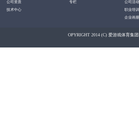
公司资质
专栏
公司活
技术中心
职业培
企业画
OPYRIGHT 2014 (C) 爱游戏体育集