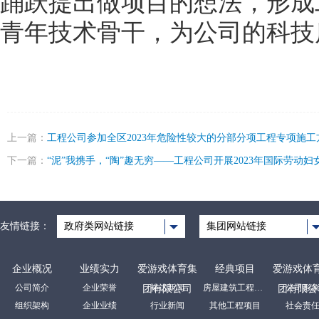
踊跃提出做项目的想法，形成
青年技术骨干，为公司的科技
上一篇：
工程公司参加全区2023年危险性较大的分部分项工程专项施
下一篇：
“泥”我携手，“陶”趣无穷——工程公司开展2023年国际劳动妇
友情链接：
政府类网站链接
集团网站链接
企业概况
业绩实力
爱游戏体育集
经典项目
爱游戏体
公司简介
企业荣誉
裕达新闻
房屋建筑工程项目
公司形
团有限公司
团有限公
组织架构
企业业绩
行业新闻
其他工程项目
社会责