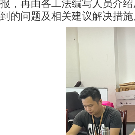
报，再由各工法编写人员介绍
到的问题及相关建议解决措施