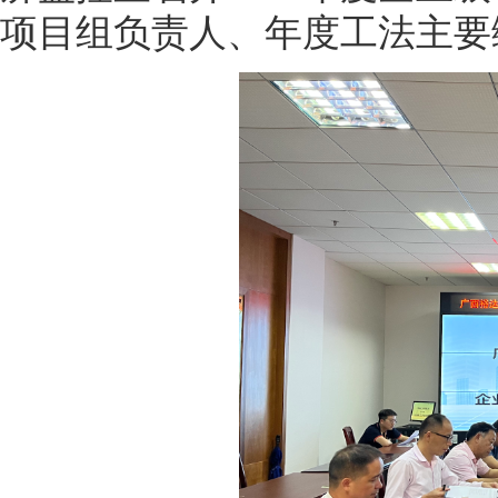
项目组负责人、年度工法主要