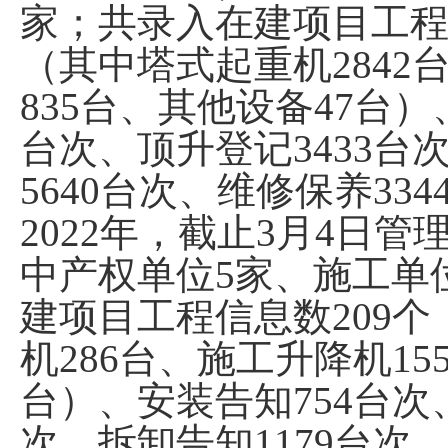
家；
共
录入在建项目工
（其中塔式起重机
2842
835
台
、
其他设备
47
台
）
台次
、
顶升登记
3433
台
5640
台次
、
维修保养
334
202
2
年
，
截止
3
月
4
日
管
中产权单位
5
家
、施工单
建项目工程信息数
209
个
机
286
台、施工升降机
15
台
）
、
安装告知
754
台次
次
、
拆卸告知
1179
台次