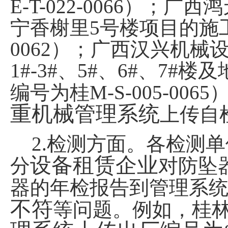
E-T-022-0066
）；广西鸿
宁香榭里
5
号楼项目的施
0062
）；广西汉兴机械
1#-3#
、
5#
、
6#
、
7#
楼及
编号为桂
M-S-005-0065
重机械管理系统
上传自
2.
检测方面。各检测单
设备租赁企业
分
对防坠
器的年检报告到管理系
不符
等问题。例如，桂