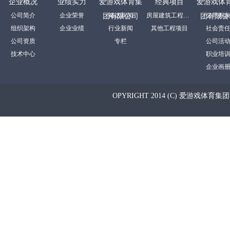
企业概况
业绩实力
爱游戏体育集
经典项目
爱游戏体
公司简介
企业荣誉
裕达新闻
房屋建筑工程项目
公司形
团有限公司
团有限公
组织架构
企业业绩
行业新闻
其他工程项目
社会责
公司资质
专栏
公司活
技术中心
职业培
企业画
OPYRIGHT 2014 (C) 爱游戏体育集