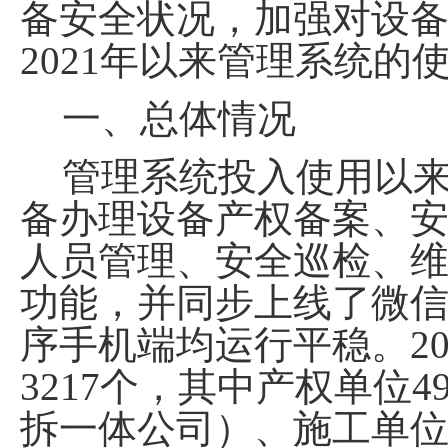
备安全状况，加强
对
设
2021
年
以来
管理系统的
一、总体情况
管理系统
投入使用以
备办理设备
产权备案、
人员管理、安全巡检、
功能，并
同步上线
了
微
序手机端均运行平稳。
2
3217
个，其中产权单位
4
拆一体公司）
、施工单