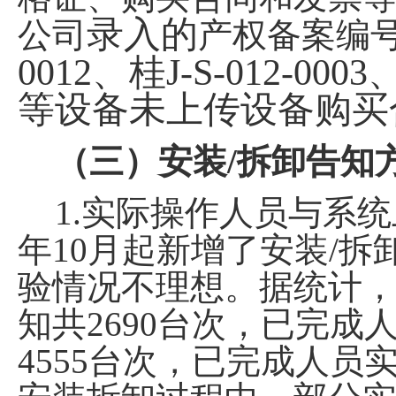
录入的
公司
产权备案编
0012
、桂
J-S-012-0003
等设备未上传设备购买
（三）安装
/
拆卸告知
1.
实际操作人员与系统
年
10
月起新增了安装
/
拆
验情况不理想。据统计
知共
2690
台次，已完成
4555
台次，已完成人员