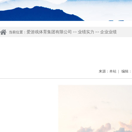
爱游戏体育集团有限公司
业绩实力
企业业绩
当前位置：
>>
>>
来源：本站 | 编辑：管理