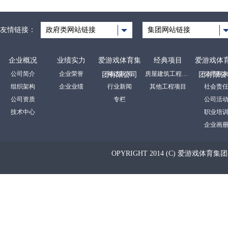
友情链接：
政府类网站链接
集团网站链接
企业概况
业绩实力
爱游戏体育集
经典项目
爱游戏体
公司简介
企业荣誉
裕达新闻
房屋建筑工程项目
公司形
团有限公司
团有限公
组织架构
企业业绩
行业新闻
其他工程项目
社会责
公司资质
专栏
公司活
技术中心
职业培
企业画
OPYRIGHT 2014 (C) 爱游戏体育集