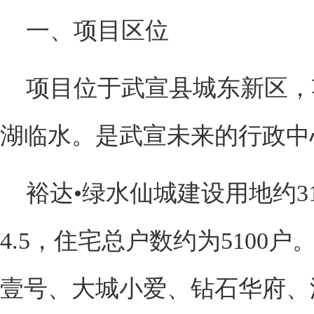
一、项目区位
项目位于武宣县城东新区，
湖临水。是武宣未来的行政中
裕达•
绿水仙城建设用地约
4.5，住宅总户数约为510
壹号、大城小爱、钻石华府、