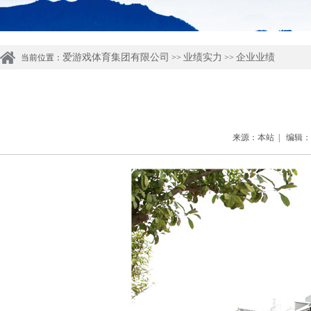
爱游戏体育集团有限公司
业绩实力
企业业绩
当前位置：
>>
>>
来源：本站 | 编辑：管理